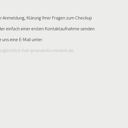
r Anmeldung, Klärung Ihrer Fragen zum Checkup
er einfach einer ersten Kontaktaufnahme senden
e uns eine E-Mail unter:
fo@institut-fuer-praeventiv-medizin.de