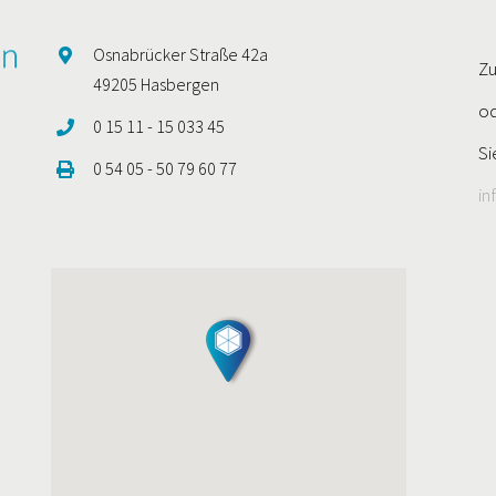
Osnabrücker Straße 42a
Zu
49205 Hasbergen
od
0 15 11 - 15 033 45
Si
0 54 05 - 50 79 60 77
in