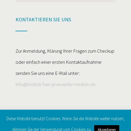
KONTAKTIEREN SIE UNS
Zur Anmeldung, Klärung Ihrer Fragen zum Checkup
oder einfach einer ersten Kontaktaufnahme
senden Sie uns eine E-Mail unter:
info@institut-fuer-praeventiv-medizin.de
Diese Website benutzt Cookies. Wenn Sie die Website weiter nutzen,
© Copyright institut-fuer-praeventiv-medizin 2016 -
2026 |
stimmen Sie der Verwendung von Cookies zu.
Akzeptieren