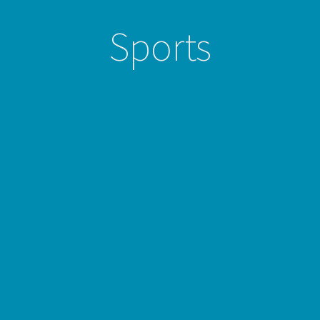
Sports
Pre-natel Care
Care
Sports
Expert Health Unit There are many variations of passages
of Lorem Ipsum available, but the majority have suffered