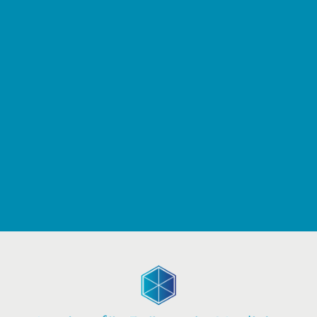
alteration in some form, by injected humour, or
randomised words which don't look even slightly
believable. If you are going to use a passage of lorem
ipsum you need to be [...]
MEHR ERFAHREN